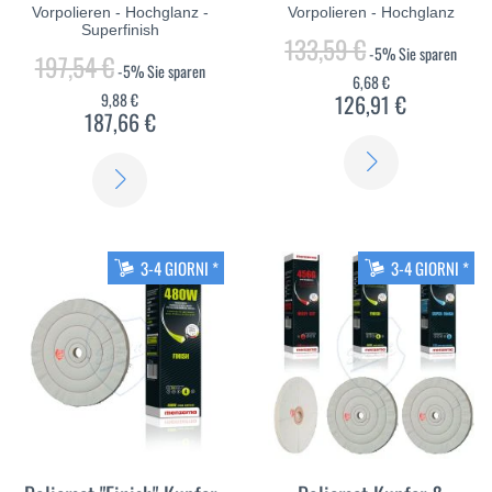
Vorpolieren - Hochglanz -
Vorpolieren - Hochglanz
Superfinish
133,59 €
-5%
Sie sparen
197,54 €
-5%
Sie sparen
6,68 €
9,88 €
126,91 €
187,66 €
SCOPRI
SCOPRI
DI
DI
PIÙ
PIÙ
3-4 GIORNI *
3-4 GIORNI *