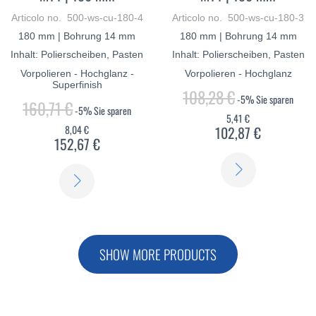
Articolo no. 500-ws-cu-180-4
Articolo no. 500-ws-cu-180-3
180 mm | Bohrung 14 mm
180 mm | Bohrung 14 mm
Inhalt: Polierscheiben, Pasten
Inhalt: Polierscheiben, Pasten
Vorpolieren - Hochglanz -
Vorpolieren - Hochglanz
Superfinish
108,28 €
-5%
Sie sparen
160,71 €
-5%
Sie sparen
5,41 €
8,04 €
102,87 €
152,67 €
SCOPRI
SCOPRI
DI
DI
PIÙ
PIÙ
SHOW MORE PRODUCTS