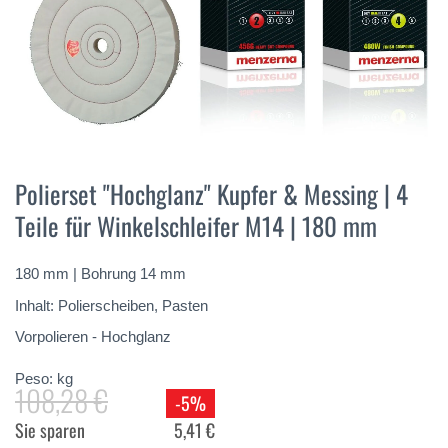
Vai
all'inizio
Polierset "Hochglanz" Kupfer & Messing | 4
della
Teile für Winkelschleifer M14 | 180 mm
galleria
di
immagini
180 mm | Bohrung 14 mm
Inhalt: Polierscheiben, Pasten
Vorpolieren - Hochglanz
Peso:
kg
108,28 €
-5%
Sie sparen
5,41 €