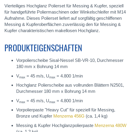
Vierteiliges Hochglanz Polierset für Messing & Kupfer, speziell
für handgeführte Poliermaschinen oder Winkelschleifer mit M14
Aufnahme. Dieses Polierset liefert auf sorgfältig geschliffenen
Messing & Kupferoberflächen zuverlässig den für Messing &
Kupfer charakteristischen makellosen Hochglanz.
PRODUKTEIGENSCHAFTEN
Vorpolierscheibe Sisal-Nessel SB-VR-10, Durchmesser
180 mm x Bohrung 14 mm
V
= 45 m/s, U
= 4.800 1/min
max
max
Hochglanz Polierscheibe aus vollrunden Blättern N2501,
Durchmesser 180 mm x Bohrung 14 mm
V
= 45 m/s, U
= 4.800 1/min
max
max
Vorpolierpaste "Heavy Cut" für speziell für Messing,
Bronze und Kupfer
Menzerna 456G
(ca. 1,4 kg)
Messing & Kupfer Hochglanzpolierpaste
Menzerna 480W
(ca. 1,2 kg)