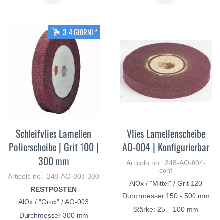
DI
DI
PIÙ
PIÙ
3-4 GIORNI *
Schleifvlies Lamellen
Vlies Lamellenscheibe
Polierscheibe | Grit 100 |
AO-004 | Konfigurierbar
300 mm
Articolo no. 248-AO-004-
conf
Articolo no. 248-AO-003-300
AlOx / "Mittel" / Grit 120
RESTPOSTEN
Durchmesser 150 - 500 mm
AlOx / "Grob" / AO-003
Stärke: 25 – 100 mm
Durchmesser 300 mm