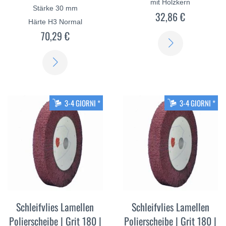
mit Holzkern
Stärke 30 mm
32,86 €
Härte H3 Normal
70,29 €
SCOPRI
DI
SCOPRI
PIÙ
DI
PIÙ
3-4 GIORNI *
3-4 GIORNI *
Schleifvlies Lamellen
Schleifvlies Lamellen
Polierscheibe | Grit 180 |
Polierscheibe | Grit 180 |