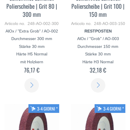
Polierscheibe | Grit 80 |
Polierscheibe | Grit 100 |
300 mm
150 mm
Articolo no. 248-AO-002-300
Articolo no. 248-AO-003-150
AlOx / "Extra Grob" / AO-002
RESTPOSTEN
Durchmesser 300 mm
AlOx / "Grob" / AO-003
Stärke 30 mm
Durchmesser 150 mm
Härte H5 Normal
Stärke 30 mm
mit Holzkern
Härte H3 Normal
76,17 €
32,18 €
SCOPRI
SCOPRI
DI
DI
PIÙ
PIÙ
3-4 GIORNI *
3-4 GIORNI *