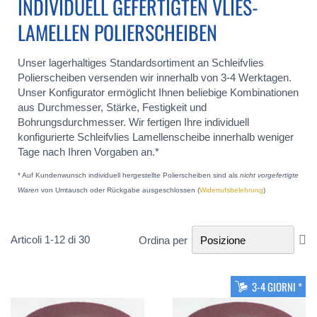
INDIVIDUELL GEFERTIGTEN VLIES-
LAMELLEN POLIERSCHEIBEN
Unser lagerhaltiges Standardsortiment an Schleifvlies
Polierscheiben versenden wir innerhalb von 3-4 Werktagen.
Unser Konfigurator ermöglicht Ihnen beliebige Kombinationen
aus Durchmesser, Stärke, Festigkeit und
Bohrungsdurchmesser. Wir fertigen Ihre individuell
konfigurierte Schleifvlies Lamellenscheibe innerhalb weniger
Tage nach Ihren Vorgaben an.*
* Auf Kundenwunsch individuell hergestellte Polierscheiben sind als
nicht vorgefertigte
Waren
von Umtausch oder Rückgabe ausgeschlossen (
Widerrufsbelehrung
)
Im
Articoli
1
-
12
di
30
Ordina per
la
di
de
3-4 GIORNI *