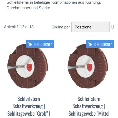
Schleifsterns in beliebiger Kombinationen aus Körnung,
Durchmesser und Stärke.
Im
Articoli
1
-
12
di
13
Ordina per
la
di
de
3-4 GIORNI *
3-4 GIORNI *
Schleifstern
Schleifstern
Schaftwerkzeug |
Schaftwerkzeug |
Schlitzgewebe "Grob" |
Schlitzgewebe "Mittel