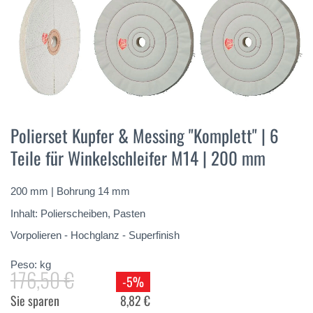
Vai
all'inizio
Polierset Kupfer & Messing "Komplett" | 6
della
Teile für Winkelschleifer M14 | 200 mm
galleria
di
immagini
200 mm | Bohrung 14 mm
Inhalt: Polierscheiben, Pasten
Vorpolieren - Hochglanz - Superfinish
Peso:
kg
176,50 €
-5%
Sie sparen
8,82 €