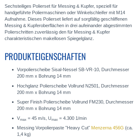
Sechsteiliges Polierset für Messing & Kupfer, speziell für
handgeführte Poliermaschinen oder Winkelschleifer mit M14
Aufnahme. Dieses Polierset liefert auf sorgfältig geschliffenen
Messing & Kupferoberflächen in drei aufeinander abgestimmten
Polierschritten zuverlässig den für Messing & Kupfer
charakteristischen makellosen Spiegelglanz.
PRODUKTEIGENSCHAFTEN
Vorpolierscheibe Sisal-Nessel SB-VR-10, Durchmesser
200 mm x Bohrung 14 mm
Hochglanz Polierscheibe Vollrund N2501, Durchmesser
200 mm x Bohrung 14 mm
Super Finish Polierscheibe Vollrund FM230, Durchmesser
200 mm x Bohrung 14 mm
V
= 45 m/s, U
= 4.300 1/min
max
max
Messing Vorpolierpaste "Heavy Cut"
Menzerna 456G
(ca.
1,4 kg)