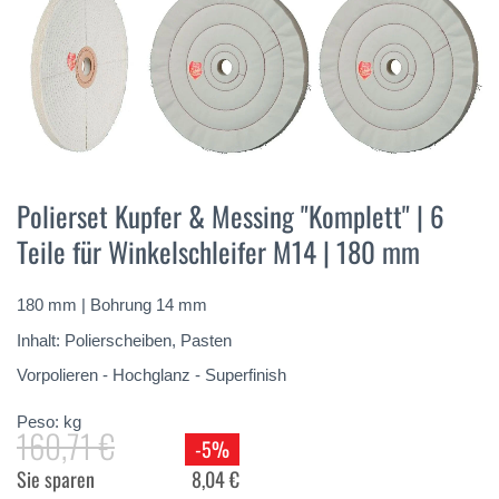
Vai
all'inizio
Polierset Kupfer & Messing "Komplett" | 6
della
Teile für Winkelschleifer M14 | 180 mm
galleria
di
immagini
180 mm | Bohrung 14 mm
Inhalt: Polierscheiben, Pasten
Vorpolieren - Hochglanz - Superfinish
Peso:
kg
160,71 €
-5%
Sie sparen
8,04 €