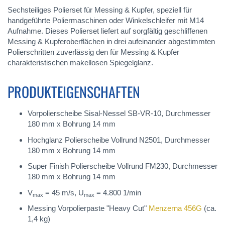
Sechsteiliges Polierset für Messing & Kupfer, speziell für
handgeführte Poliermaschinen oder Winkelschleifer mit M14
Aufnahme. Dieses Polierset liefert auf sorgfältig geschliffenen
Messing & Kupferoberflächen in drei aufeinander abgestimmten
Polierschritten zuverlässig den für Messing & Kupfer
charakteristischen makellosen Spiegelglanz.
PRODUKTEIGENSCHAFTEN
Vorpolierscheibe Sisal-Nessel SB-VR-10, Durchmesser
180 mm x Bohrung 14 mm
Hochglanz Polierscheibe Vollrund N2501, Durchmesser
180 mm x Bohrung 14 mm
Super Finish Polierscheibe Vollrund FM230, Durchmesser
180 mm x Bohrung 14 mm
V
= 45 m/s, U
= 4.800 1/min
max
max
Messing Vorpolierpaste "Heavy Cut"
Menzerna 456G
(ca.
1,4 kg)