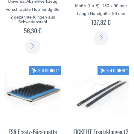
Universal Abziehwerkzeug
Maße (L x B): 130 x 90 mm
Verschraubte Holzhandgriffe
Länge Handgriffe: 90 mm
2 gezahnte Klingen aus
137,82 €
Schwedenstahl
56,30 €
SCOPRI
SCOPRI
DI
DI
PIÙ
PIÙ
3-4 GIORNI *
3-4 GIORNI *
ESR Ersatz-Bürstmatte
EICKELIT Ersatzklingen (2