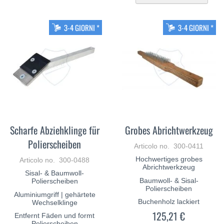
la
di
de
3-4 GIORNI *
3-4 GIORNI *
Scharfe Abziehklinge für
Grobes Abrichtwerkzeug
Polierscheiben
Articolo no. 300-0411
Hochwertiges grobes
Articolo no. 300-0488
Abrichtwerkzeug
Sisal- & Baumwoll-
Baumwoll- & Sisal-
Polierscheiben
Polierscheiben
Aluminiumgriff | gehärtete
Buchenholz lackiert
Wechselklinge
125,21 €
Entfernt Fäden und formt
Polierscheiben