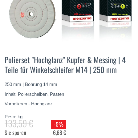
Vai
all'inizio
Polierset "Hochglanz" Kupfer & Messing | 4
della
Teile für Winkelschleifer M14 | 250 mm
galleria
di
immagini
250 mm | Bohrung 14 mm
Inhalt: Polierscheiben, Pasten
Vorpolieren - Hochglanz
Peso:
kg
133,59 €
-5%
Sie sparen
6,68 €