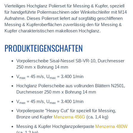
Vierteiliges Hochglanz Polierset für Messing & Kupfer, speziell
für handgeführte Poliermaschinen oder Winkelschleifer mit M14
Aufnahme. Dieses Polierset liefert auf sorgfältig geschliffenen
Messing & Kupferoberflächen zuverlässig den für Messing &
Kupfer charakteristischen makellosen Hochglanz.
PRODUKTEIGENSCHAFTEN
Vorpolierscheibe Sisal-Nessel SB-VR-10, Durchmesser
250 mm x Bohrung 14 mm
V
= 45 m/s, U
= 3.400 1/min
max
max
Hochglanz Polierscheibe aus vollrunden Blättern N2501,
Durchmesser 250 mm x Bohrung 14 mm
V
= 45 m/s, U
= 3.400 1/min
max
max
Vorpolierpaste "Heavy Cut" für speziell für Messing,
Bronze und Kupfer
Menzerna 456G
(ca. 1,4 kg)
Messing & Kupfer Hochglanzpolierpaste
Menzerna 480W
(ca. 1,2 kg)