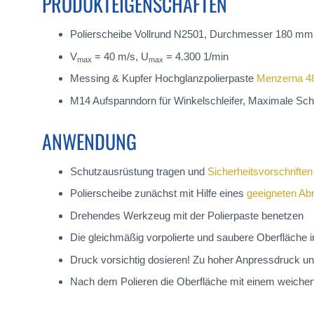
PRODUKTEIGENSCHAFTEN
Polierscheibe Vollrund N2501, Durchmesser 180 mm
V
= 40 m/s, U
= 4.300 1/min
max
max
Messing & Kupfer Hochglanzpolierpaste
Menzerna 
M14 Aufspanndorn für Winkelschleifer, Maximale Sc
ANWENDUNG
Schutzausrüstung tragen und
Sicherheitsvorschriften
Polierscheibe zunächst mit Hilfe eines
geeigneten Ab
Drehendes Werkzeug mit der Polierpaste benetzen
Die gleichmäßig vorpolierte und saubere Oberfläche 
Druck vorsichtig dosieren! Zu hoher Anpressdruck u
Nach dem Polieren die Oberfläche mit einem weichen, 