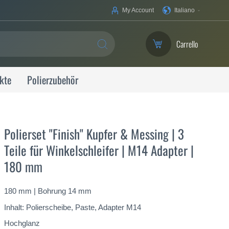
La
My Account
Italiano
tua
lingua
Carrello
SEARCH
kte
Polierzubehör
Polierset "Finish" Kupfer & Messing | 3
Teile für Winkelschleifer | M14 Adapter |
180 mm
180 mm | Bohrung 14 mm
Inhalt: Polierscheibe, Paste, Adapter M14
Hochglanz