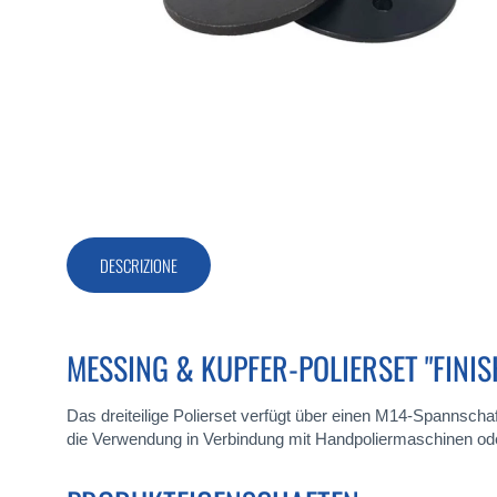
Vai
all'inizio
della
galleria
di
DESCRIZIONE
immagini
MESSING & KUPFER-POLIERSET "FINIS
Das dreiteilige Polierset verfügt über einen M14-Spannscha
die Verwendung in Verbindung mit Handpoliermaschinen ode