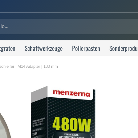
tgraten
Schaftwerkzeuge
Polierpasten
Sonderprodu
lschleifer | M14 Adapter | 180 mm