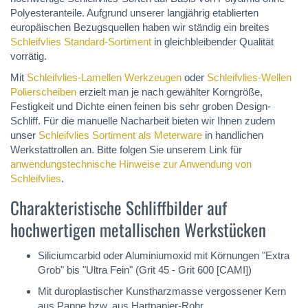
Polyesteranteile. Aufgrund unserer langjährig etablierten
europäischen Bezugsquellen haben wir ständig ein breites
Schleifvlies Standard-Sortiment
in gleichbleibender Qualität
vorrätig.
Mit
Schleifvlies-Lamellen Werkzeugen
oder
Schleifvlies-Wellen
Polierscheiben
erzielt man je nach gewählter Korngröße,
Festigkeit und Dichte einen feinen bis sehr groben Design-
Schliff. Für die manuelle Nacharbeit bieten wir Ihnen zudem
unser
Schleifvlies Sortiment als Meterware
in handlichen
Werkstattrollen an. Bitte folgen Sie unserem Link für
anwendungstechnische Hinweise zur Anwendung von
Schleifvlies
.
Charakteristische Schliffbilder auf
hochwertigen metallischen Werkstücken
Siliciumcarbid oder Aluminiumoxid mit Körnungen "Extra
Grob" bis "Ultra Fein" (Grit 45 - Grit 600 [CAMI])
Mit duroplastischer Kunstharzmasse vergossener Kern
aus Pappe bzw. aus Hartpapier-Rohr