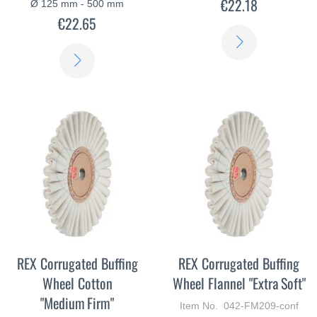
€22.18
Ø 125 mm - 500 mm
€22.65
LEARN
LEARN
MORE
MORE
REX Corrugated Buffing
REX Corrugated Buffing
Wheel Cotton
Wheel Flannel "Extra Soft"
"Medium Firm"
Item No. 042-FM209-conf