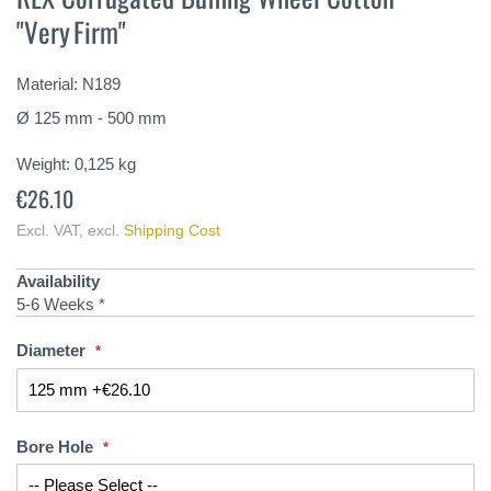
the
"Very Firm"
beginning
of
the
Material: N189
images
gallery
Ø 125 mm - 500 mm
Weight:
0,125
kg
€26.10
Excl. VAT
,
excl.
Shipping Cost
Availability
5-6 Weeks *
Diameter
Bore Hole