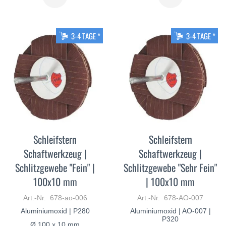
SIE
SIE
MEHR
MEHR
3-4 TAGE *
3-4 TAGE *
Schleifstern
Schleifstern
Schaftwerkzeug |
Schaftwerkzeug |
Schlitzgewebe "Fein" |
Schlitzgewebe "Sehr Fein"
100x10 mm
| 100x10 mm
Art.-Nr. 678-ao-006
Art.-Nr. 678-AO-007
Aluminiumoxid | P280
Aluminiumoxid | AO-007 |
P320
Ø 100 x 10 mm