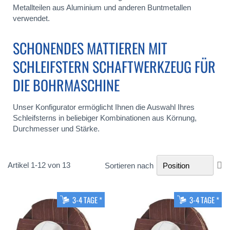
Metallteilen aus Aluminium und anderen Buntmetallen
verwendet.
SCHONENDES MATTIEREN MIT
SCHLEIFSTERN SCHAFTWERKZEUG FÜR
DIE BOHRMASCHINE
Unser Konfigurator ermöglicht Ihnen die Auswahl Ihres
Schleifsterns in beliebiger Kombinationen aus Körnung,
Durchmesser und Stärke.
In
Artikel
1
-
12
von
13
Sortieren nach
ab
Re
3-4 TAGE *
3-4 TAGE *