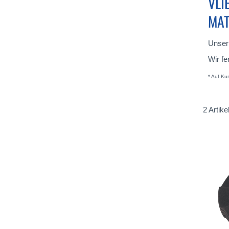
VLI
MAT
Unser
Wir fe
* Auf Ku
2
Artike