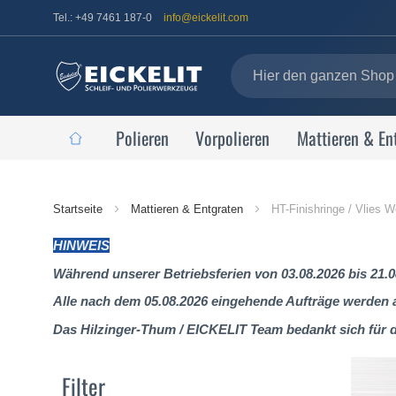
Tel.: +49 7461 187-0
info@eickelit.com
Polieren
Vorpolieren
Mattieren & En
Startseite
Startseite
Mattieren & Entgraten
HT-Finishringe / Vlies W
HINWEIS
Während unserer Betriebsferien von 03.08.2026 bis 21.0
Alle nach dem 05.08.2026 eingehende Aufträge werden al
Das Hilzinger-Thum / EICKELIT Team bedankt sich für 
Filter