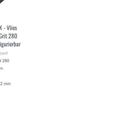
 - Vlies
Grit 280
igurierbar
conf
it 280
mm
 22 mm
AHREN
HR