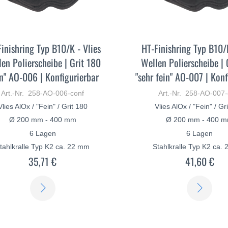
inishring Typ B10/K - Vlies
HT-Finishring Typ B10/K
en Polierscheibe | Grit 180
Wellen Polierscheibe | 
in" AO-006 | Konfigurierbar
"sehr fein" AO-007 | Konf
Art.-Nr. 258-AO-006-conf
Art.-Nr. 258-AO-007-
Vlies AlOx / "Fein" / Grit 180
Vlies AlOx / "Fein" / Gr
Ø 200 mm - 400 mm
Ø 200 mm - 400 
6 Lagen
6 Lagen
tahlkralle Typ K2 ca. 22 mm
Stahlkralle Typ K2 ca.
35,71 €
41,60 €
ERFAHREN
ERF
SIE
SIE
MEHR
ME