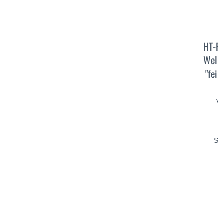
HT-F
Well
"fe
S