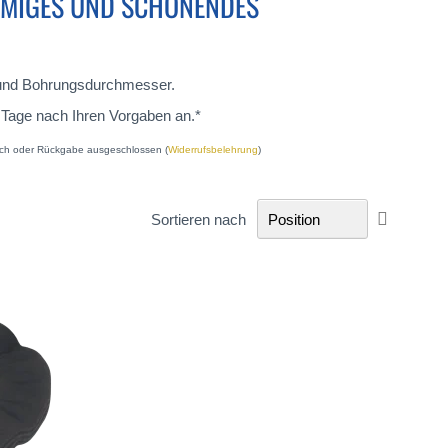
ÖRMIGES UND SCHONENDES
 und Bohrungsdurchmesser.
er Tage nach Ihren Vorgaben an.*
h oder Rückgabe ausgeschlossen (
Widerrufsbelehrung
)
In
Sortieren nach
absteige
Reihenfo