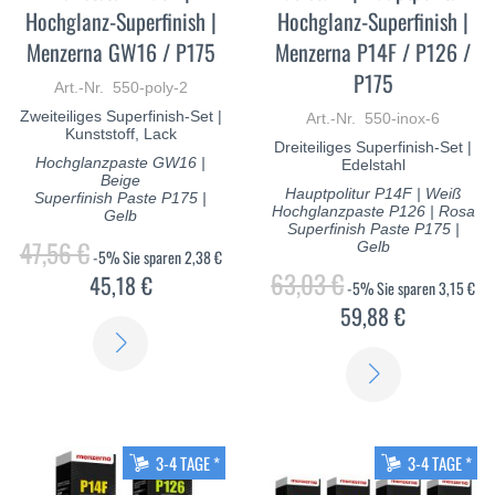
Hochglanz-Superfinish |
Hochglanz-Superfinish |
Menzerna GW16 / P175
Menzerna P14F / P126 /
P175
Art.-Nr. 550-poly-2
Zweiteiliges Superfinish-Set |
Art.-Nr. 550-inox-6
Kunststoff, Lack
Dreiteiliges Superfinish-Set |
Hochglanzpaste GW16 |
Edelstahl
Beige
Hauptpolitur P14F | Weiß
Superfinish Paste P175 |
Hochglanzpaste P126 | Rosa
Gelb
Superfinish Paste P175 |
47,56 €
Gelb
-5%
Sie sparen
2,38 €
63,03 €
45,18 €
-5%
Sie sparen
3,15 €
59,88 €
ERFAHREN
ERFAHREN
SIE
SIE
MEHR
MEHR
3-4 TAGE *
3-4 TAGE *