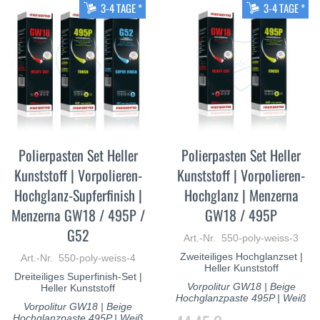
3-4 TAGE *
3-4 TAGE *
Polierpasten Set Heller
Polierpasten Set Heller
Kunststoff | Vorpolieren-
Kunststoff | Vorpolieren-
Hochglanz-Supferfinish |
Hochglanz | Menzerna
Menzerna GW18 / 495P /
GW18 / 495P
G52
Art.-Nr. 550-poly-weiss-3
Zweiteiliges Hochglanzset |
Art.-Nr. 550-poly-weiss-4
Heller Kunststoff
Dreiteiliges Superfinish-Set |
Vorpolitur GW18 | Beige
Heller Kunststoff
Hochglanzpaste 495P | Weiß
Vorpolitur GW18 | Beige
Hochglanzpaste 495P | Weiß