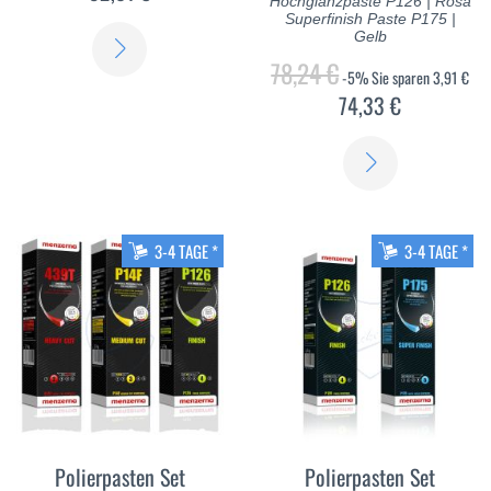
Hochglanzpaste P126 | Rosa
Superfinish Paste P175 |
Gelb
ERFAHREN
78,24 €
-5%
Sie sparen
3,91 €
SIE
74,33 €
MEHR
ERFAHREN
SIE
MEHR
3-4 TAGE *
3-4 TAGE *
Polierpasten Set
Polierpasten Set