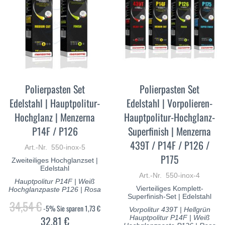
Polierpasten Set
Polierpasten Set
Edelstahl | Hauptpolitur-
Edelstahl | Vorpolieren-
Hochglanz | Menzerna
Hauptpolitur-Hochglanz-
P14F / P126
Superfinish | Menzerna
439T / P14F / P126 /
Art.-Nr. 550-inox-5
P175
Zweiteiliges Hochglanzset |
Edelstahl
Art.-Nr. 550-inox-4
Hauptpolitur P14F | Weiß
Vierteiliges Komplett-
Hochglanzpaste P126 | Rosa
Superfinish-Set | Edelstahl
34,54 €
-5%
Sie sparen
1,73 €
Vorpolitur 439T | Hellgrün
32,81 €
Hauptpolitur P14F | Weiß