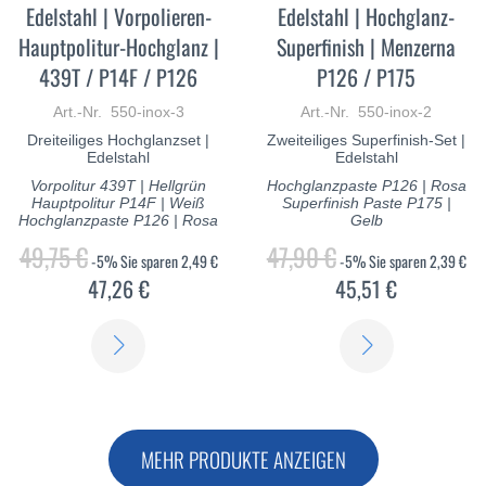
Edelstahl | Vorpolieren-
Edelstahl | Hochglanz-
Hauptpolitur-Hochglanz |
Superfinish | Menzerna
439T / P14F / P126
P126 / P175
Art.-Nr. 550-inox-3
Art.-Nr. 550-inox-2
Dreiteiliges Hochglanzset |
Zweiteiliges Superfinish-Set |
Edelstahl
Edelstahl
Vorpolitur 439T | Hellgrün
Hochglanzpaste P126 | Rosa
Hauptpolitur P14F | Weiß
Superfinish Paste P175 |
Hochglanzpaste P126 | Rosa
Gelb
49,75 €
47,90 €
-5%
Sie sparen
2,49 €
-5%
Sie sparen
2,39 €
47,26 €
45,51 €
ERFAHREN
ERFAHREN
SIE
SIE
MEHR
MEHR
MEHR PRODUKTE ANZEIGEN