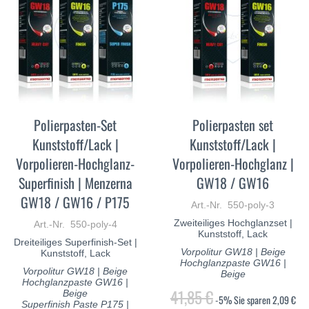
Polierpasten-Set
Polierpasten set
Kunststoff/Lack |
Kunststoff/Lack |
Vorpolieren-Hochglanz-
Vorpolieren-Hochglanz |
Superfinish | Menzerna
GW18 / GW16
GW18 / GW16 / P175
Art.-Nr. 550-poly-3
Zweiteiliges Hochglanzset |
Art.-Nr. 550-poly-4
Kunststoff, Lack
Dreiteiliges Superfinish-Set |
Vorpolitur GW18 | Beige
Kunststoff, Lack
Hochglanzpaste GW16 |
Vorpolitur GW18 | Beige
Beige
Hochglanzpaste GW16 |
41,85 €
Beige
-5%
Sie sparen
2,09 €
Superfinish Paste P175 |