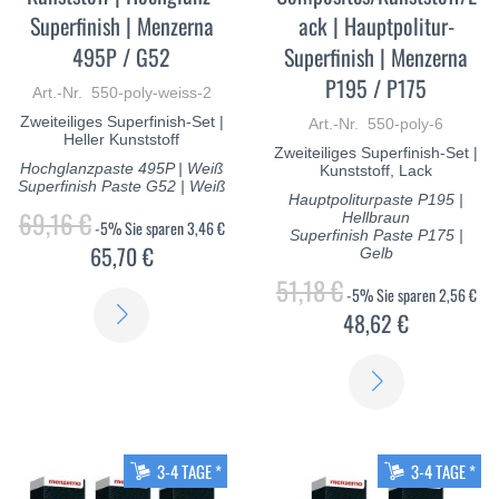
Superfinish | Menzerna
ack | Hauptpolitur-
495P / G52
Superfinish | Menzerna
P195 / P175
Art.-Nr. 550-poly-weiss-2
Zweiteiliges Superfinish-Set |
Art.-Nr. 550-poly-6
Heller Kunststoff
Zweiteiliges Superfinish-Set |
Hochglanzpaste 495P | Weiß
Kunststoff, Lack
Superfinish Paste G52 | Weiß
Hauptpoliturpaste P195 |
69,16 €
Hellbraun
-5%
Sie sparen
3,46 €
Superfinish Paste P175 |
65,70 €
Gelb
51,18 €
-5%
Sie sparen
2,56 €
ERFAHREN
48,62 €
SIE
ERFAHREN
MEHR
SIE
MEHR
3-4 TAGE *
3-4 TAGE *