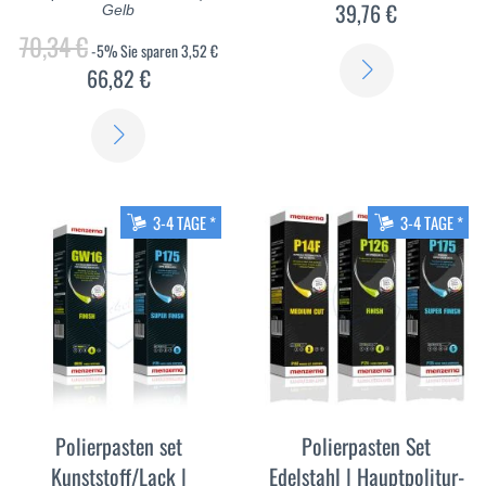
39,76 €
Gelb
70,34 €
-5%
Sie sparen
3,52 €
ERFAHREN
66,82 €
SIE
ERFAHREN
MEHR
SIE
MEHR
3-4 TAGE *
3-4 TAGE *
Polierpasten set
Polierpasten Set
Kunststoff/Lack |
Edelstahl | Hauptpolitur-