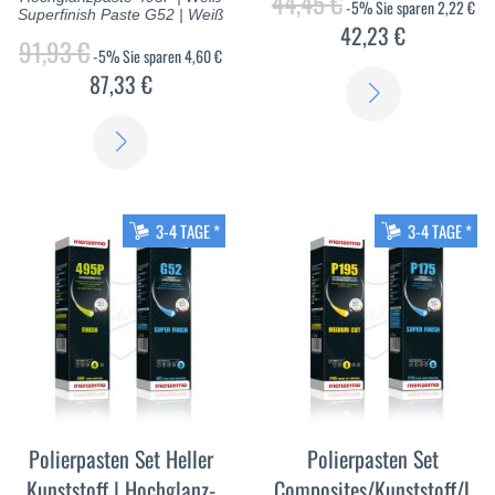
44,45 €
-5%
Sie sparen
2,22 €
Superfinish Paste G52 | Weiß
42,23 €
91,93 €
-5%
Sie sparen
4,60 €
87,33 €
ERFAHREN
SIE
ERFAHREN
MEHR
SIE
MEHR
3-4 TAGE *
3-4 TAGE *
Polierpasten Set Heller
Polierpasten Set
Kunststoff | Hochglanz-
Composites/Kunststoff/L