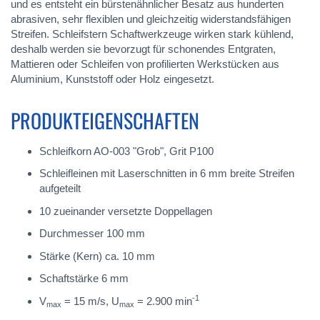
und es entsteht ein bürstenähnlicher Besatz aus hunderten
abrasiven, sehr flexiblen und gleichzeitig widerstandsfähigen
Streifen. Schleifstern Schaftwerkzeuge wirken stark kühlend,
deshalb werden sie bevorzugt für schonendes Entgraten,
Mattieren oder Schleifen von profilierten Werkstücken aus
Aluminium, Kunststoff oder Holz eingesetzt.
PRODUKTEIGENSCHAFTEN
Schleifkorn AO-003 "Grob", Grit P100
Schleifleinen mit Laserschnitten in 6 mm breite Streifen
aufgeteilt
10 zueinander versetzte Doppellagen
Durchmesser 100 mm
Stärke (Kern) ca. 10 mm
Schaftstärke 6 mm
-1
V
= 15 m/s, U
= 2.900 min
max
max