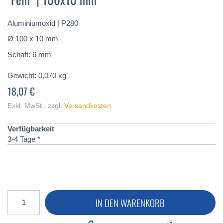
springen
Aluminiumoxid | P280
Ø 100 x 10 mm
Schaft: 6 mm
Gewicht:
0,070
kg
18,07 €
Exkl. MwSt.
,
zzgl.
Versandkosten
Verfügbarkeit
3-4 Tage *
IN DEN WARENKORB