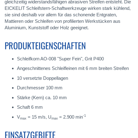
gleichzeitig widerstandsfähigen abrasiven Streifen entsteht. Die
EICKELIT Schleifstern-Schaftwerkzeuge wirken stark kühlend,
sie sind deshalb vor allem für das schonende Entgraten,
Mattieren oder Schleifen von profilierten Werkstücken aus
Aluminium, Kunststoff oder Holz geeignet.
PRODUKTEIGENSCHAFTEN
Schleifkorn AO-008 "Super Fein", Grit P400
Angeschnittenes Schleifleinen mit 6 mm breiten Streifen
10 versetzte Doppellagen
Durchmesser 100 mm
Stärke (Kern) ca. 10 mm
Schaft 6 mm
-1
V
= 15 m/s, U
= 2.900 min
max
max
EINSATZGEBIETE