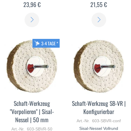
23,96 €
21,55 €
ERFAHREN
ERFAHREN
SIE
SIE
MEHR
MEHR
3-4 TAGE *
Schaft-Werkzeug
Schaft-Werkzeug SB-VR |
"Vorpolieren" | Sisal-
Konfigurierbar
Nessel | 50 mm
Art.-Nr. 603-SBVR-conf
Sisal-Nessel Vollrund
Art.-Nr. 603-SBVR-50