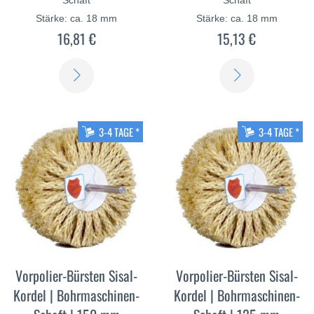
Stärke: ca. 18 mm
Stärke: ca. 18 mm
16,81 €
15,13 €
ERFAHREN
ERFAHREN
SIE
SIE
MEHR
MEHR
3-4 TAGE *
3-4 TAGE *
Vorpolier-Bürsten Sisal-
Vorpolier-Bürsten Sisal-
Kordel | Bohrmaschinen-
Kordel | Bohrmaschinen-