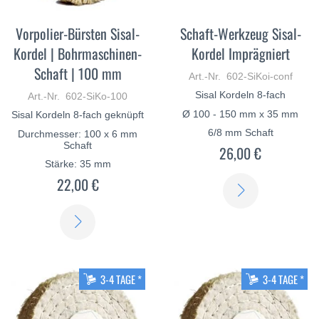
Vorpolier-Bürsten Sisal-
Schaft-Werkzeug Sisal-
Kordel | Bohrmaschinen-
Kordel Imprägniert
Schaft | 100 mm
Art.-Nr. 602-SiKoi-conf
Sisal Kordeln 8-fach
Art.-Nr. 602-SiKo-100
Ø 100 - 150 mm x 35 mm
Sisal Kordeln 8-fach geknüpft
6/8 mm Schaft
Durchmesser: 100 x 6 mm
Schaft
26,00 €
Stärke: 35 mm
22,00 €
ERFAHREN
SIE
ERFAHREN
MEHR
SIE
MEHR
3-4 TAGE *
3-4 TAGE *