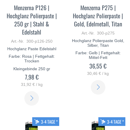
Menzerna P126 |
Menzerna P275 |
Hochglanz Polierpaste |
Hochglanz Polierpaste |
250 gr | Stahl &
Gold, Edelmetall, Titan
Edelstahl
Art.-Nr. 300-p275
Hochglanz Polierpaste Gold,
Art.-Nr. 300-p126-250
Silber, Titan
Hochglanz Paste Edelstahl
Farbe: Gelb | Fettgehalt:
Farbe: Rosa | Fettgehalt:
Mittel-Fett
Trocken
36,55 €
Kleingebinde 250 gr
30,46 € / kg
7,98 €
31,92 € / kg
ERFAHREN
SIE
ERFAHREN
MEHR
SIE
MEHR
3-4 TAGE *
3-4 TAGE *