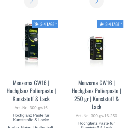
SIE
SIE
MEHR
MEHR
3-4 TAGE *
3-4 TAGE *
Menzerna GW16 |
Menzerna GW16 |
Hochglanz Polierpaste |
Hochglanz Polierpaste |
Kunststoff & Lack
250 gr | Kunststoff &
Lack
Art.-Nr. 300-gw16
Hochglanz Paste für
Art.-Nr. 300-gw16-250
Kunststoffe & Lacke
Hochglanz Paste für
Farbe: Beige | Fettgehalt:
Kunststoff & Lack