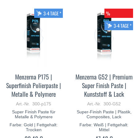
Re
3-4 TAGE *
%
3-4 TAGE *
Menzerna P175 |
Menzerna G52 | Premium
Superfinish Polierpaste |
Super Finish Paste |
Metalle & Polymere
Kunststoff & Lack
Art.-Nr. 300-p175
Art.-Nr. 300-G52
Super Finish Paste für
Super-Finish Paste | Plastik,
Metalle & Polymere
Composites, Lack
Farbe: Gold | Fettgehalt:
Farbe: Weiß | Fettgehalt:
Trocken
Mittel