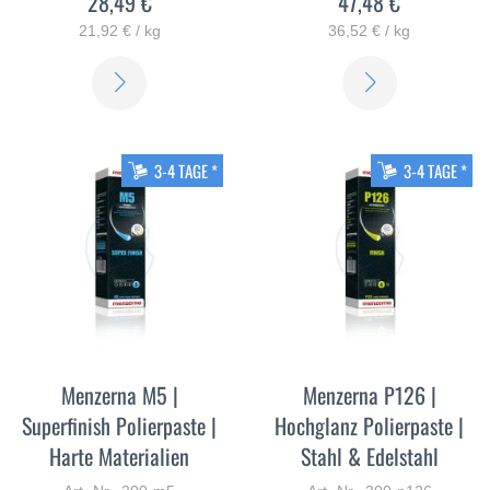
28,49 €
47,48 €
21,92 € / kg
36,52 € / kg
ERFAHREN
ERFAHREN
SIE
SIE
MEHR
MEHR
3-4 TAGE *
3-4 TAGE *
Menzerna M5 |
Menzerna P126 |
Superfinish Polierpaste |
Hochglanz Polierpaste |
Harte Materialien
Stahl & Edelstahl