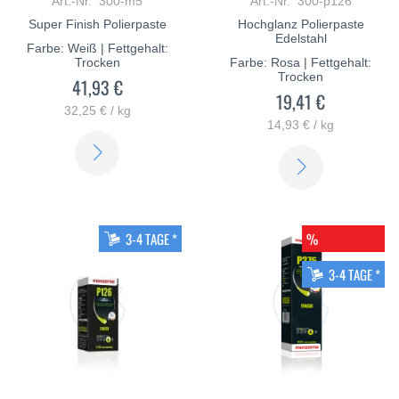
Art.-Nr. 300-m5
Art.-Nr. 300-p126
Super Finish Polierpaste
Hochglanz Polierpaste
Edelstahl
Farbe: Weiß | Fettgehalt:
Trocken
Farbe: Rosa | Fettgehalt:
Trocken
41,93 €
19,41 €
32,25 € / kg
14,93 € / kg
ERFAHREN
ERFAHREN
SIE
SIE
MEHR
MEHR
3-4 TAGE *
%
3-4 TAGE *