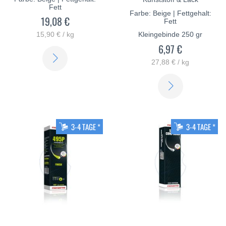
Fett
Farbe: Beige | Fettgehalt:
19,08 €
Fett
15,90 € / kg
Kleingebinde 250 gr
6,97 €
ERFAHREN
27,88 € / kg
SIE
ERFAHREN
MEHR
SIE
MEHR
3-4 TAGE *
3-4 TAGE *