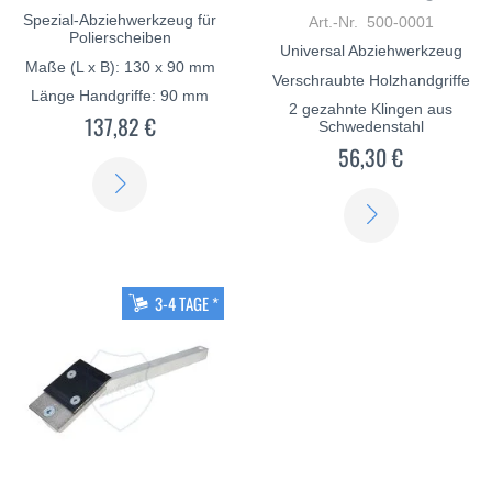
Spezial-Abziehwerkzeug für
Art.-Nr. 500-0001
Polierscheiben
Universal Abziehwerkzeug
Maße (L x B): 130 x 90 mm
Verschraubte Holzhandgriffe
Länge Handgriffe: 90 mm
2 gezahnte Klingen aus
137,82 €
Schwedenstahl
56,30 €
ERFAHREN
ERFAHREN
SIE
SIE
MEHR
MEHR
3-4 TAGE *