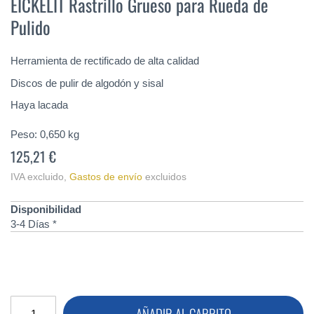
EICKELIT Rastrillo Grueso para Rueda de
comienzo
Pulido
de
la
galería
Herramienta de rectificado de alta calidad
de
imágenes
Discos de pulir de algodón y sisal
Haya lacada
Peso:
0,650
kg
125,21 €
IVA excluido
,
Gastos de envío
excluidos
Disponibilidad
3-4 Días *
AÑADIR AL CARRITO