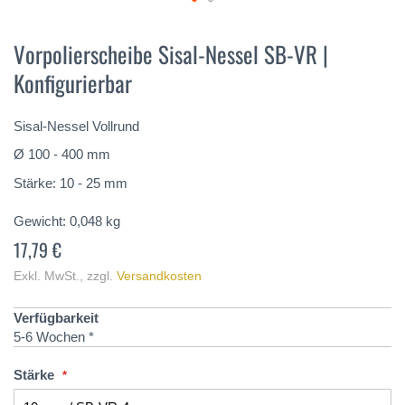
Zum
Anfang
Vorpolierscheibe Sisal-Nessel SB-VR |
der
Konfigurierbar
Bildergalerie
springen
Sisal-Nessel Vollrund
Ø 100 - 400 mm
Stärke: 10 - 25 mm
Gewicht:
0,048
kg
17,79 €
Exkl. MwSt.
,
zzgl.
Versandkosten
Verfügbarkeit
5-6 Wochen *
Stärke