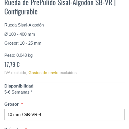
Rueda de PrePulido Sisal-Algodón SB-VR |
comienzo
Configurable
de
la
galería
Rueda Sisal-Algodón
de
imágenes
Ø 100 - 400 mm
Grosor: 10 - 25 mm
Peso:
0,048
kg
17,79 €
IVA excluido
,
Gastos de envío
excluidos
Disponibilidad
5-6 Semanas *
Grosor