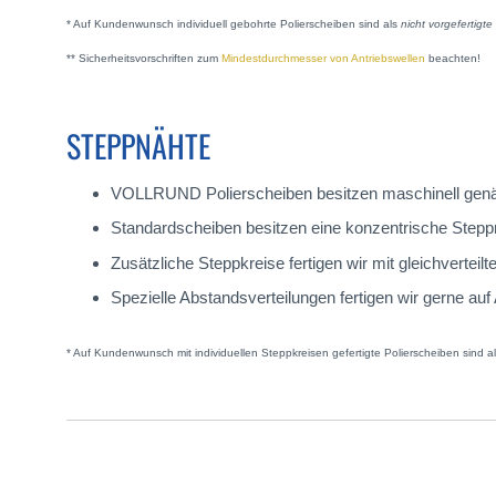
* Auf Kundenwunsch individuell gebohrte Polierscheiben sind als
nicht vorgefertigt
** Sicherheitsvorschriften zum
Mindestdurchmesser von Antriebswellen
beachten!
STEPPNÄHTE
VOLLRUND Polierscheiben besitzen maschinell genäh
Standardscheiben besitzen eine konzentrische Ste
Zusätzliche Steppkreise fertigen wir mit gleichverteilt
Spezielle Abstandsverteilungen fertigen wir gerne auf
* Auf Kundenwunsch mit individuellen Steppkreisen gefertigte Polierscheiben sind