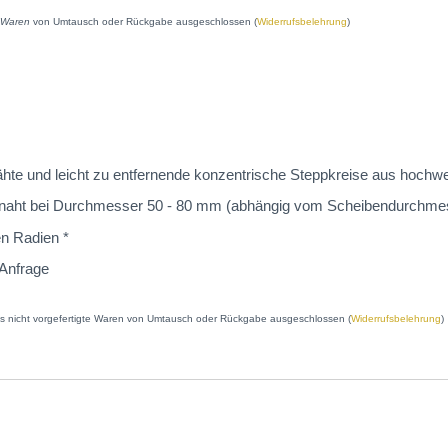
e Waren
von Umtausch oder Rückgabe ausgeschlossen (
Widerrufsbelehrung
)
te und leicht zu entfernende konzentrische Steppkreise aus hochw
ppnaht bei Durchmesser 50 - 80 mm (abhängig vom Scheibendurchme
en Radien *
 Anfrage
 als nicht vorgefertigte Waren von Umtausch oder Rückgabe ausgeschlossen (
Widerrufsbelehrung
)