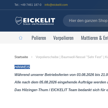
Tel.: +49 7461 187-0
info@eickelit.com
Polieren
Vorpolieren
Mattieren & En
Startseite
Startseite
Vorpolierscheibe | Baumwoll-Nessel "Sehr Fest" | Ko
HINWEIS
Während unserer Betriebsferien von 03.08.2026 bis 21.0
Alle nach dem 05.08.2026 eingehende Aufträge werden al
Das Hilzinger-Thum / EICKELIT Team bedankt sich für 