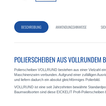
Zum
Anfang
der
Bildergalerie
springen
BESCHREIBUNG
ANWENDUNGSHINWEISE
SIC
POLIERSCHEIBEN AUS VOLLRUNDEM
Polierscheiben VOLLRUND bestehen aus einer Vielzahl ei
Maschinenzwirn verbunden. Aufgrund einer zufälligen Ausric
und liefern dadurch ein absolut gleichförmiges Polierbild.
VOLLRUND ist eine seit Jahrzehnten bewährte Standardpolier
Baumwollsorten sind diese EICKELIT Profi-Polierscheiben 