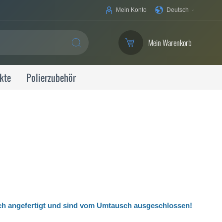
Ihre
Mein Konto
Deutsch
Sprache
Mein Warenkorb
SUCHE
kte
Polierzubehör
ch angefertigt
und sind vom Umtausch ausgeschlossen!