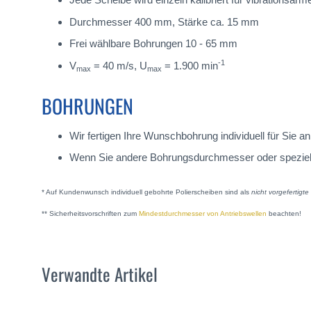
Durchmesser 400 mm, Stärke ca. 15 mm
Frei wählbare Bohrungen 10 - 65 mm
-1
V
= 40 m/s, U
= 1.900 min
max
max
BOHRUNGEN
Wir fertigen Ihre Wunschbohrung individuell für Sie
Wenn Sie andere Bohrungsdurchmesser oder spezielle A
* Auf Kundenwunsch individuell gebohrte Polierscheiben sind als
nicht vorgefertigt
** Sicherheitsvorschriften zum
Mindestdurchmesser von Antriebswellen
beachten!
Verwandte Artikel