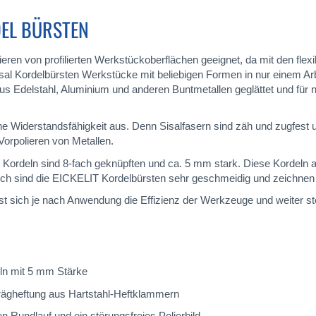
EL BÜRSTEN
ieren von profilierten Werkstückoberflächen geeignet, da mit den flex
al Kordelbürsten Werkstücke mit beliebigen Formen in nur einem Arb
aus Edelstahl, Aluminium und anderen Buntmetallen geglättet und für
he Widerstandsfähigkeit aus. Denn Sisalfasern sind zäh und zugfest 
Vorpolieren von Metallen.
n Kordeln sind 8-fach geknüpften und ca. 5 mm stark. Diese Kordeln 
ch sind die EICKELIT Kordelbürsten sehr geschmeidig und zeichnen 
st sich je nach Anwendung die Effizienz der Werkzeuge und weiter st
eln mit 5 mm Stärke
rägheftung aus Hartstahl-Heftklammern
en Rundlauf und ein störungsfreies Polierbild