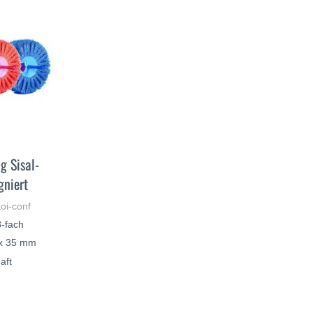
g Sisal-
gniert
oi-conf
8-fach
 x 35 mm
aft
€
ERFAHREN