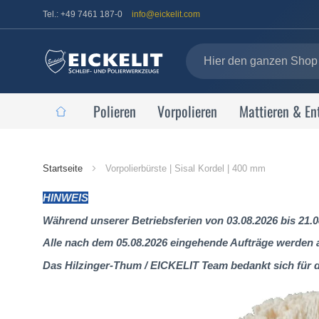
Tel.: +49 7461 187-0
info@eickelit.com
Polieren
Vorpolieren
Mattieren & En
Startseite
Startseite
Vorpolierbürste | Sisal Kordel | 400 mm
HINWEIS
Während unserer Betriebsferien von 03.08.2026 bis 21.0
Alle nach dem 05.08.2026 eingehende Aufträge werden al
Das Hilzinger-Thum / EICKELIT Team bedankt sich für 
Zum
Ende