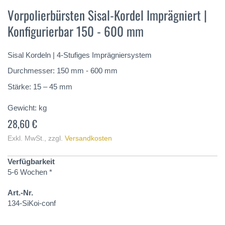
Anfang
Vorpolierbürsten Sisal-Kordel Imprägniert |
der
Konfigurierbar 150 - 600 mm
Bildergalerie
springen
Sisal Kordeln | 4-Stufiges Imprägniersystem
Durchmesser: 150 mm - 600 mm
Stärke: 15 – 45 mm
Gewicht:
kg
28,60 €
Exkl. MwSt.
,
zzgl.
Versandkosten
Verfügbarkeit
5-6 Wochen *
Art.-Nr.
134-SiKoi-conf