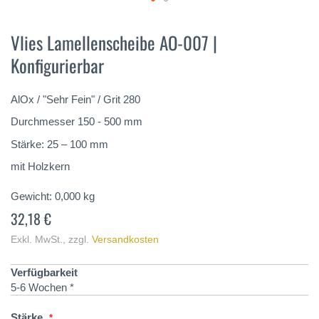
Zum
Anfang
Vlies Lamellenscheibe AO-007 |
der
Konfigurierbar
Bildergalerie
springen
AlOx / "Sehr Fein" / Grit 280
Durchmesser 150 - 500 mm
Stärke: 25 – 100 mm
mit Holzkern
Gewicht:
0,000
kg
32,18 €
Exkl. MwSt.
,
zzgl.
Versandkosten
Verfügbarkeit
5-6 Wochen *
Stärke