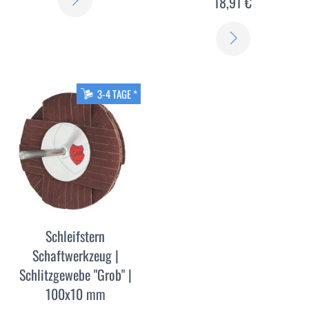
18,91 €
SIE
ERFAHREN
MEHR
SIE
MEHR
3-4 TAGE *
Schleifstern
Schaftwerkzeug |
Schlitzgewebe "Grob" |
100x10 mm