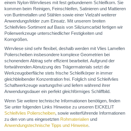
einem Nylon-Wirrvlieses mit fest gebundenem Schleifkorn. Sie
kommen beim Reinigen, Feinschleifen, Satinieren und Mattieren
von Buntmetallen und Stählen sowie einer Vielzahl weiterer
Anwendungsfelder zum Einsatz. Mit unserem breiten
Schleifvlies-Sortiment auf Basis von Siliziumcarbid fertigen wir
Polierwerkzeuge unterschiedlicher Festigkeiten und
Korngrößen.
Wirrvliese sind sehr flexibel, deshalb werden mit Vlies Lamellen
Polierscheiben insbesondere komplexe Geometrien bei
schonendem Abtrag sehr effizient bearbeitet. Aufgrund der
fortwährenden Abnutzung des Trägermaterials setzt die
Werkzeugoberfläche stets frische Schleifkörper in immer
gleichbleibender Konzentration frei. Folglich sind Schleifvlies
Schaftwerkzeuge wartungsfrei und liefern während ihrer
Anwendungsdauer ein perfekt gleichförmiges Schliffbild.
Wenn Sie weitere technische Informationen benötigen, finden
Sie unter folgenden Links Hinweise zu unseren EICKELIT
Schleifvlies Polierscheiben
, sowie weiterführende Informationen
zu den von uns eingesetzten
Rohmaterialien
und
Anwendungstechnische Tipps und Hinweise
.