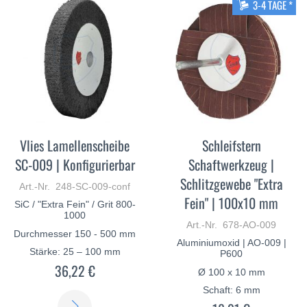
3-4 TAGE *
Vlies Lamellenscheibe
Schleifstern
SC-009 | Konfigurierbar
Schaftwerkzeug |
Schlitzgewebe "Extra
Art.-Nr. 248-SC-009-conf
Fein" | 100x10 mm
SiC / "Extra Fein" / Grit 800-
1000
Art.-Nr. 678-AO-009
Durchmesser 150 - 500 mm
Aluminiumoxid | AO-009 |
Stärke: 25 – 100 mm
P600
36,22 €
Ø 100 x 10 mm
Schaft: 6 mm
ERFAHREN