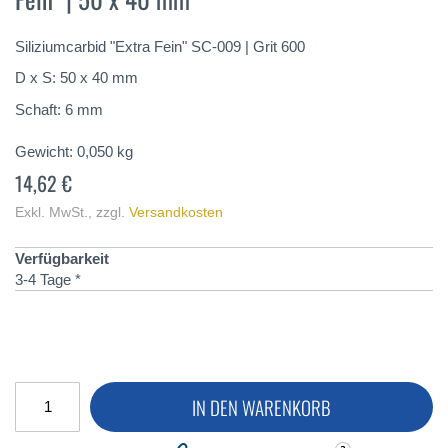
springen
Siliziumcarbid "Extra Fein" SC-009 | Grit 600
D x S: 50 x 40 mm
Schaft: 6 mm
Gewicht:
0,050
kg
14,62 €
Exkl. MwSt.
,
zzgl.
Versandkosten
Verfügbarkeit
3-4 Tage *
IN DEN WARENKORB