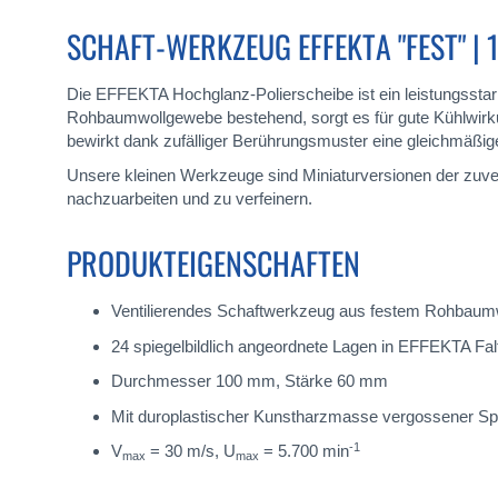
SCHAFT-WERKZEUG EFFEKTA "FEST" | 
Die EFFEKTA Hochglanz-Polierscheibe ist ein leistungsstar
Rohbaumwollgewebe bestehend, sorgt es für gute Kühlwirku
bewirkt dank zufälliger Berührungsmuster eine gleichmäßi
Unsere kleinen Werkzeuge sind Miniaturversionen der zuve
nachzuarbeiten und zu verfeinern.
PRODUKTEIGENSCHAFTEN
Ventilierendes Schaftwerkzeug aus festem Rohbaum
24 spiegelbildlich angeordnete Lagen in EFFEKTA Fal
Durchmesser 100 mm, Stärke 60 mm
Mit duroplastischer Kunstharzmasse vergossener 
-1
V
= 30 m/s, U
= 5.700 min
max
max