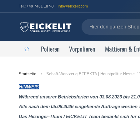
Tel.: +49 7461 187-0
info@eickelit.com
Polieren
Vorpolieren
Mattieren & En
Startseite
Startseite
Schaft-Werkzeug EFFEKTA | Hauptpolitur Nessel "
HINWEIS
Während unserer Betriebsferien von 03.08.2026 bis 21.0
Alle nach dem 05.08.2026 eingehende Aufträge werden al
Das Hilzinger-Thum / EICKELIT Team bedankt sich für 
Zum
Ende