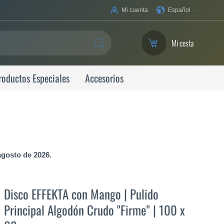
Su
Mi cuenta
Español
idioma
Mi cesta
SEARCH
roductos Especiales
Accesorios
agosto de 2026.
Disco EFFEKTA con Mango | Pulido
Principal Algodón Crudo "Firme" | 100 x