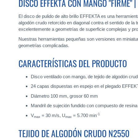
DISCO EFFEKTA CON MANGO "FIRME" |
El disco de pulido de alto brillo EFFEKTA es una herramient
algodón crudo retorcido en diagonal contra el sentido de la 
excelentemente a geometrías de superficie complejas y produ
Nuestras herramientas pequeñas son versiones en miniatura
geometrías complicadas.
CARACTERÍSTICAS DEL PRODUCTO
Disco ventilado con mango, de tejido de algodón cru
24 capas dispuestas en espejo en el plegado EFFEK
Diámetro 100 mm, grosor 60 mm
Mandril de sujeción fundido con compuesto de resin
-1
V
= 30 m/s, U
= 5.700 min
max
max
TEJIDO DE ALGODÓN CRUDO N2550