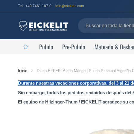
Tel.: +49 7461 187-0
info@eickelit.com
Pulido
Pre-Pulido
Mateado & Desba
Página
Inicio
Disco EFFEKTA con Mango | Pulido Principal Algodón C
de
Durante nuestras vacaciones corporativas, del 3 al 21 
inicio
Sin embargo, todos los pedidos recibidos después del 5
El equipo de Hilzinger-Thum / EICKELIT agradece su c
Saltar
al
final
de