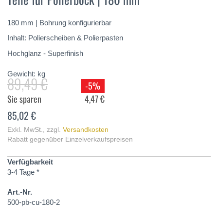
springen
180 mm | Bohrung konfigurierbar
Inhalt: Polierscheiben & Polierpasten
Hochglanz - Superfinish
Gewicht:
kg
89,49 €
-5%
Sie sparen
4,47 €
85,02 €
Exkl. MwSt.
,
zzgl.
Versandkosten
Rabatt gegenüber Einzelverkaufspreisen
Verfügbarkeit
3-4 Tage *
Art.-Nr.
500-pb-cu-180-2