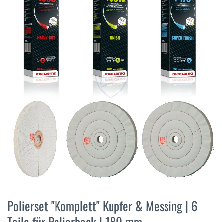
der
Bildergalerie
springen
Zum
Anfang
Polierset "Komplett" Kupfer & Messing | 6
der
Teile für Polierbock | 180 mm
Bildergalerie