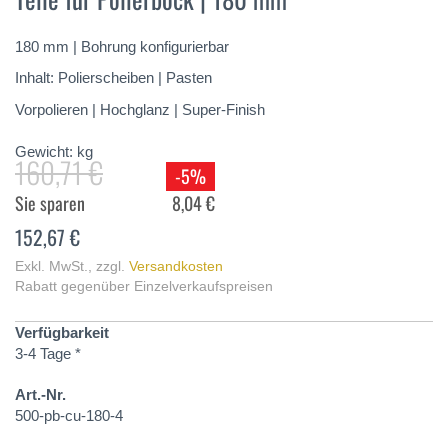
springen
180 mm | Bohrung konfigurierbar
Inhalt: Polierscheiben | Pasten
Vorpolieren | Hochglanz | Super-Finish
Gewicht:
kg
160,71 €
-5%
Sie sparen
8,04 €
152,67 €
Exkl. MwSt.
,
zzgl.
Versandkosten
Rabatt gegenüber Einzelverkaufspreisen
Verfügbarkeit
3-4 Tage *
Art.-Nr.
500-pb-cu-180-4