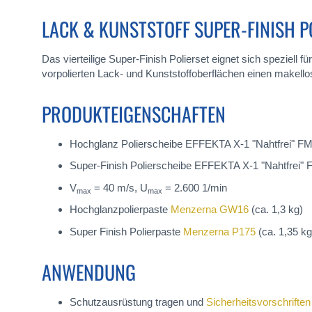
LACK & KUNSTSTOFF SUPER-FINISH P
Das vierteilige Super-Finish Polierset eignet sich speziell
vorpolierten Lack- und Kunststoffoberflächen einen makello
PRODUKTEIGENSCHAFTEN
Hochglanz Polierscheibe EFFEKTA X-1 "Nahtfrei" FM
Super-Finish Polierscheibe EFFEKTA X-1 "Nahtfrei" 
V
= 40 m/s, U
= 2.600 1/min
max
max
Hochglanzpolierpaste
Menzerna GW16
(ca. 1,3 kg)
Super Finish Polierpaste
Menzerna P175
(ca. 1,35 kg
ANWENDUNG
Schutzausrüstung tragen und
Sicherheitsvorschriften