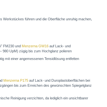
es Werkstückes führen und die Oberfläche unruhig machen,
rei" FM230 und
Menzerna GW16
auf Lack- und
0 – 980 UpM) zügig bis zum Hochglanz polieren
ötig mit einer angemessenen Tensidlösung entfetten
und
Menzerna P175
auf Lack- und Duroplastoberflächen bei
euzgängen bis zum Erreichen des gewünschten Spiegelglanz
sche Reinigung verzichten, da lediglich ein unsichtbarer