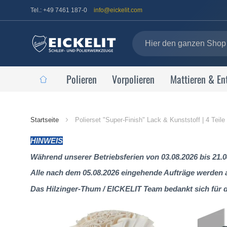
Tel.: +49 7461 187-0
info@eickelit.com
Polieren
Vorpolieren
Mattieren & En
Startseite
Startseite
Polierset "Super-Finish" Lack & Kunststoff | 4 Teile
HINWEIS
Während unserer Betriebsferien von 03.08.2026 bis 21.0
Alle nach dem 05.08.2026 eingehende Aufträge werden al
Das Hilzinger-Thum / EICKELIT Team bedankt sich für 
Zum
Ende