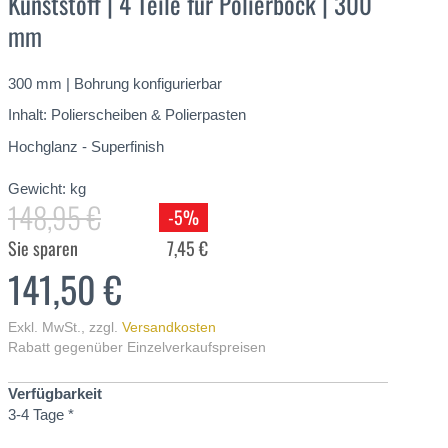
Kunststoff | 4 Teile für Polierbock | 300
mm
300 mm | Bohrung konfigurierbar
Inhalt: Polierscheiben & Polierpasten
Hochglanz - Superfinish
Gewicht:
kg
148,95 €
-5%
Sie sparen
7,45 €
141,50 €
Exkl. MwSt.
,
zzgl.
Versandkosten
Rabatt gegenüber Einzelverkaufspreisen
Verfügbarkeit
3-4 Tage *