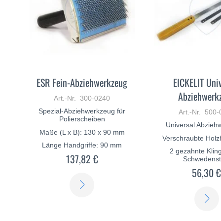
ESR Fein-Abziehwerkzeug
EICKELIT Uni
Abziehwerk
Art.-Nr. 300-0240
Spezial-Abziehwerkzeug für
Art.-Nr. 500
Polierscheiben
Universal Abzieh
Maße (L x B): 130 x 90 mm
Verschraubte Holz
Länge Handgriffe: 90 mm
2 gezahnte Klin
137,82 €
Schwedenst
56,30 
ERFAHREN
SIE
MEHR