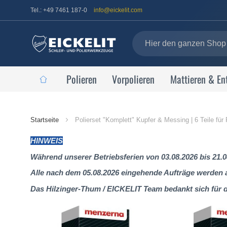
Tel.: +49 7461 187-0
info@eickelit.com
Polieren
Vorpolieren
Mattieren & En
Startseite
Startseite
Polierset "Komplett" Kupfer & Messing | 6 Teile für
HINWEIS
Während unserer Betriebsferien von 03.08.2026 bis 21.0
Alle nach dem 05.08.2026 eingehende Aufträge werden al
Das Hilzinger-Thum / EICKELIT Team bedankt sich für 
Zum
Ende