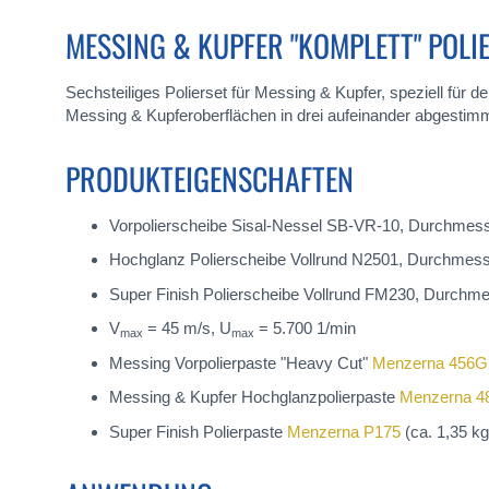
MESSING & KUPFER "KOMPLETT" POLI
Sechsteiliges Polierset für Messing & Kupfer, speziell für 
Messing & Kupferoberflächen in drei aufeinander abgestimm
PRODUKTEIGENSCHAFTEN
Vorpolierscheibe Sisal-Nessel SB-VR-10, Durchmess
Hochglanz Polierscheibe Vollrund N2501, Durchmess
Super Finish Polierscheibe Vollrund FM230, Durchme
V
= 45 m/s, U
= 5.700 1/min
max
max
Messing Vorpolierpaste "Heavy Cut"
Menzerna 456G
Messing & Kupfer Hochglanzpolierpaste
Menzerna 
Super Finish Polierpaste
Menzerna P175
(ca. 1,35 kg