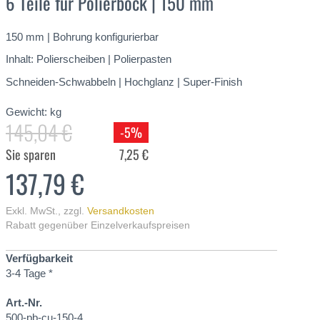
6 Teile für Polierbock | 150 mm
150 mm | Bohrung konfigurierbar
Inhalt: Polierscheiben | Polierpasten
Schneiden-Schwabbeln | Hochglanz | Super-Finish
Gewicht:
kg
145,04 €
-5%
Sie sparen
7,25 €
137,79 €
Exkl. MwSt.
,
zzgl.
Versandkosten
Rabatt gegenüber Einzelverkaufspreisen
Verfügbarkeit
3-4 Tage *
Art.-Nr.
500-pb-cu-150-4