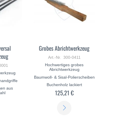
versal
Grobes Abrichtwerkzeug
zeug
Art.-Nr. 300-0411
Hochwertiges grobes
-0001
Abrichtwerkzeug
werkzeug
Baumwoll- & Sisal-Polierscheiben
handgriffe
Buchenholz lackiert
gen aus
125,21 €
ahl
€
ERFAHREN
ERFAHREN
SIE
SIE
MEHR