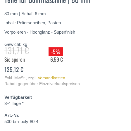
springen
80 mm | Schaft 6 mm
Inhalt: Polierscheiben, Pasten
Vorpolieren - Hochglanz - Superfinish
Gewicht:
kg
131,71 €
-5%
Sie sparen
6,59 €
125,12 €
Exkl. MwSt.
,
zzgl.
Versandkosten
Rabatt gegenüber Einzelverkaufspreisen
Verfügbarkeit
3-4 Tage *
Art.-Nr.
500-bm-poly-80-4