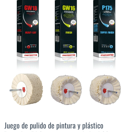
final
de
la
galería
de
imágenes
Saltar
al
Juego de pulido de pintura y plástico
comienzo