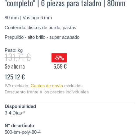
"completo" | 6 piezas para taladro | 80mm
de
la
galería
80 mm | Vastago 6 mm
de
imágenes
Contenido: discos de pulido, pastas
Prepulido - alto brillo - super acabado
Peso:
kg
131,71 €
-5%
Se ahorra
6,59 €
125,12 €
IVA excluido
,
Gastos de envío
excluidos
Descuento frente a los precios individuales
Disponibilidad
3-4 Días *
N° de artículo
500-bm-poly-80-4