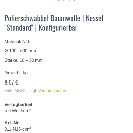
Zum
Anfang
Polierschwabbel Baumwolle | Nessel
der
"Standard" | Konfigurierbar
Bildergalerie
springen
Material: N16
Ø 100 - 600 mm
Stärke: 10 – 30 mm
Gewicht:
kg
8,07 €
Exkl. MwSt.
,
zzgl.
Versandkosten
Verfügbarkeit
5-6 Wochen *
Art.-Nr.
011-N16-conf