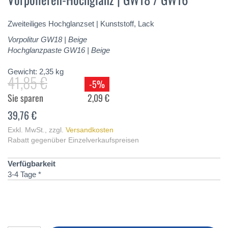
springen
Zweiteiliges Hochglanzset | Kunststoff, Lack
Vorpolitur GW18 | Beige
Hochglanzpaste GW16 | Beige
Gewicht:
2,35
kg
41,85 €
-5%
Sie sparen
2,09 €
39,76 €
Exkl. MwSt.
,
zzgl.
Versandkosten
Rabatt gegenüber Einzelverkaufspreisen
Verfügbarkeit
3-4 Tage *