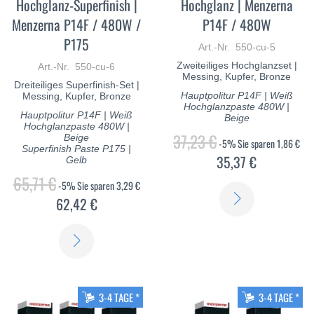
Hochglanz-Superfinish |
Hochglanz | Menzerna
Menzerna P14F / 480W /
P14F / 480W
P175
Art.-Nr. 550-cu-5
Zweiteiliges Hochglanzset |
Art.-Nr. 550-cu-6
Messing, Kupfer, Bronze
Dreiteiliges Superfinish-Set |
Hauptpolitur P14F | Weiß
Messing, Kupfer, Bronze
Hochglanzpaste 480W |
Hauptpolitur P14F | Weiß
Beige
Hochglanzpaste 480W |
37,23 €
Beige
-5%
Sie sparen
1,86 €
Superfinish Paste P175 |
35,37 €
Gelb
65,71 €
-5%
Sie sparen
3,29 €
ERFAHREN
62,42 €
SIE
ERFAHREN
MEHR
SIE
MEHR
3-4 TAGE *
3-4 TAGE *