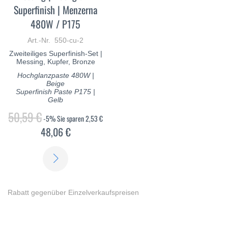
Superfinish | Menzerna
480W / P175
Art.-Nr. 550-cu-2
Zweiteiliges Superfinish-Set |
Messing, Kupfer, Bronze
Hochglanzpaste 480W |
Beige
Superfinish Paste P175 |
Gelb
50,59 €
-5%
Sie sparen
2,53 €
48,06 €
ERFAHREN
SIE
MEHR
Rabatt gegenüber Einzelverkaufspreisen