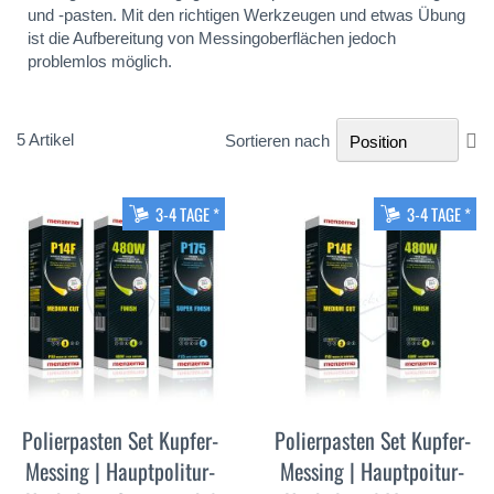
und -pasten. Mit den richtigen Werkzeugen und etwas Übung
ist die Aufbereitung von Messingoberflächen jedoch
problemlos möglich.
In
5
Artikel
Sortieren nach
ab
Re
3-4 TAGE *
3-4 TAGE *
Polierpasten Set Kupfer-
Polierpasten Set Kupfer-
Messing | Hauptpolitur-
Messing | Hauptpoitur-