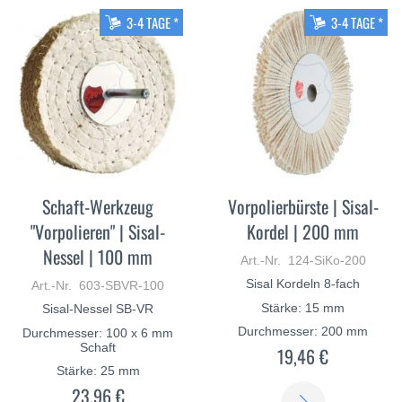
MEHR
3-4 TAGE *
3-4 TAGE *
Schaft-Werkzeug
Vorpolierbürste | Sisal-
"Vorpolieren" | Sisal-
Kordel | 200 mm
Nessel | 100 mm
Art.-Nr. 124-SiKo-200
Sisal Kordeln 8-fach
Art.-Nr. 603-SBVR-100
Stärke: 15 mm
Sisal-Nessel SB-VR
Durchmesser: 200 mm
Durchmesser: 100 x 6 mm
Schaft
19,46 €
Stärke: 25 mm
23,96 €
ERFAHREN