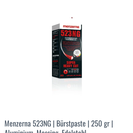
der
Bildergalerie
springen
Zum
Anfang
Menzerna 523NG | Bürstpaste | 250 gr |
der
Aluminium, Messing, Edelstahl
Bildergalerie