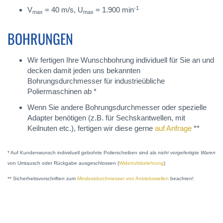
-1
V
= 40 m/s, U
= 1.900 min
max
max
BOHRUNGEN
Wir fertigen Ihre Wunschbohrung individuell für Sie an und
decken damit jeden uns bekannten
Bohrungsdurchmesser für industrieübliche
Poliermaschinen ab *
Wenn Sie andere Bohrungsdurchmesser oder spezielle
Adapter benötigen (z.B. für Sechskantwellen, mit
Keilnuten etc.), fertigen wir diese gerne
auf Anfrage
**
* Auf Kundenwunsch individuell gebohrte Polierscheiben sind als
nicht vorgefertigte Waren
von Umtausch oder Rückgabe ausgeschlossen (
Widerrufsbelehrung
)
** Sicherheitsvorschriften zum
Mindestdurchmesser von Antriebswellen
beachten!