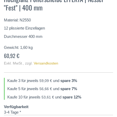
der
"Fest" | 400 mm
Bildergalerie
springen
Material: N2550
12 plissierte Einzellagen
Durchmesser 400 mm
Gewicht:
1,60
kg
60,92 €
Exkl. MwSt.
,
zzgl.
Versandkosten
Kaufe 3 für jeweils
und
spare
3
%
59,09 €
Kaufe 5 für jeweils
und
spare
7
%
56,66 €
Kaufe 10 für jeweils
und
spare
12
%
53,61 €
Verfügbarkeit
3-4 Tage *