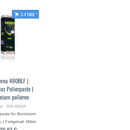
3-4 TAGE *
rna 480BLF |
nz Polierpaste |
nium polieren
Nr. 300-480blf
paste für Aluminium
 | Fettgehalt: Mittel
29,83 €