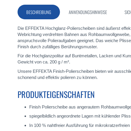
Bildergalerie
springen
BESCHREIBUNG
ANWENDUNGSHINWEISE
SIC
Die EFFEKTA Hochglanz-Polierscheiben sind äußerst effekt
Webrichtung verdrehten Bahnen aus Rohbaumwollgewebe, wodu
anspruchsvolle Polieraufgaben geeignet. Das weiche Pliss
Finish durch zufälliges Berührungsmuster.
Für die Hochglanzpolitur auf Buntmetallen, Lacken und Kun
Gewicht von ca. 200 g / m².
Unsere EFFEKTA Finish-Polierscheiben bieten wir ausschlie
schonend und effektiv polieren zu können.
PRODUKTEIGENSCHAFTEN
Finish Polierscheibe aus angerautem Rohbaumwoll
spiegelbildlich angeordnete Lagen mit kühlender Plis
In 100 % nahtfreier Ausführung für mikrokratzerfreie