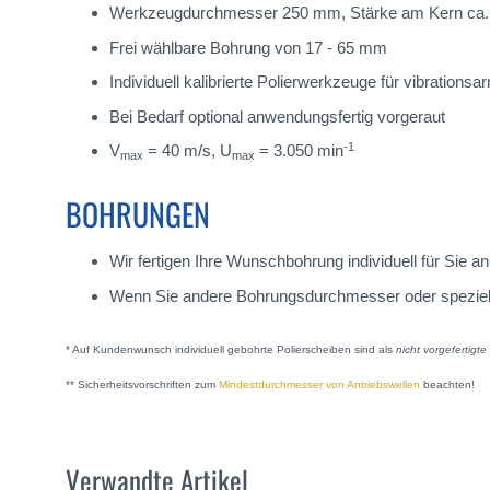
Werkzeugdurchmesser 250 mm, Stärke am Kern ca
Frei wählbare Bohrung von 17 - 65 mm
Individuell kalibrierte Polierwerkzeuge für vibrations
Bei Bedarf optional anwendungsfertig vorgeraut
-1
V
= 40 m/s, U
= 3.050 min
max
max
BOHRUNGEN
Wir fertigen Ihre Wunschbohrung individuell für Sie
Wenn Sie andere Bohrungsdurchmesser oder spezielle A
* Auf Kundenwunsch individuell gebohrte Polierscheiben sind als
nicht vorgefertigt
** Sicherheitsvorschriften zum
Mindestdurchmesser von Antriebswellen
beachten!
Verwandte Artikel