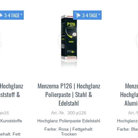
3-4 TAGE *
3-4 TAGE *
 Hochglanz
Menzerna P126 | Hochglanz
Menze
ststoff &
Polierpaste | Stahl &
Hochgla
Edelstahl
Alumi
-gw16
Art.-Nr. 300-p126
Art.-
 Kunststoffe
Hochglanz Polierpaste Edelstahl
Hochglanz
Farbe: Rosa | Fettgehalt:
Farbe: Blau
ehalt: Fett
Trocken