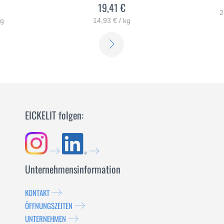
19,41 €
2
kg
14,93 € / kg
ERFAHREN
ERFAHREN
SIE
SIE
MEHR
MEHR
EICKELIT folgen:
Unternehmensinformation
KONTAKT
ÖFFNUNGSZEITEN
UNTERNEHMEN