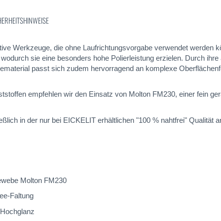
HERHEITSHINWEISE
ive Werkzeuge, die ohne Laufrichtungsvorgabe verwendet werden könn
rch sie eine besonders hohe Polierleistung erzielen. Durch ihre au
eematerial passt sich zudem hervorragend an komplexe Oberflächen
ststoffen empfehlen wir den Einsatz von Molton FM230, einer fein 
ßlich in der nur bei EICKELIT erhältlichen "100 % nahtfrei" Qualitä
gewebe Molton FM230
see-Faltung
n Hochglanz