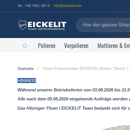
Tel.: +49 7461 187-0
info@eickelit.com
Polieren
Vorpolieren
Mattieren & En
Startseite
Startseite
Finish Polierscheiben EFFEKTA | Molton "Weich" 
HINWEIS
Während unserer Betriebsferien von 03.08.2026 bis 21.0
Alle nach dem 05.08.2026 eingehende Aufträge werden al
Das Hilzinger-Thum / EICKELIT Team bedankt sich für 
Zum
Ende