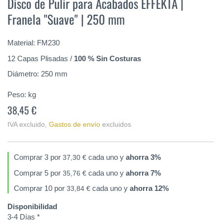
Disco de Pulir para Acabados EFFEKTA |
comienzo
Franela "Suave" | 250 mm
de
la
galería
Material: FM230
de
imágenes
12 Capas Plisadas /
100 % Sin Costuras
Diámetro: 250 mm
Peso:
kg
38,45 €
IVA excluido
,
Gastos de envío
excluidos
Comprar 3 por
cada uno y
ahorra
3
%
37,30 €
Comprar 5 por
cada uno y
ahorra
7
%
35,76 €
Comprar 10 por
cada uno y
ahorra
12
%
33,84 €
Disponibilidad
3-4 Días *