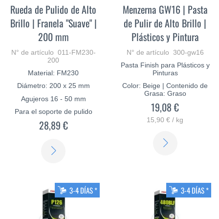
Rueda de Pulido de Alto
Menzerna GW16 | Pasta
Brillo | Franela "Suave" |
de Pulir de Alto Brillo |
200 mm
Plásticos y Pintura
N° de artículo 011-FM230-
N° de artículo 300-gw16
200
Pasta Finish para Plásticos y
Material: FM230
Pinturas
Diámetro: 200 x 25 mm
Color: Beige | Contenido de
Grasa: Graso
Agujeros 16 - 50 mm
19,08 €
Para el soporte de pulido
15,90 € / kg
28,89 €
SABER
SABER
MÁS
MÁS
3-4 DÍAS *
3-4 DÍAS *