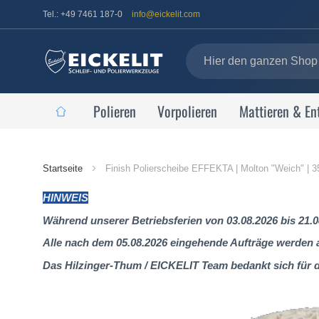
Tel.: +49 7461 187-0
info@eickelit.com
Polieren
Vorpolieren
Mattieren & En
Startseite
Startseite
Finish Polierscheibe EFFEKTA | Molton "Weich" | 
HINWEIS
Während unserer Betriebsferien von 03.08.2026 bis 21.0
Alle nach dem 05.08.2026 eingehende Aufträge werden al
Das Hilzinger-Thum / EICKELIT Team bedankt sich für 
Zum
Ende