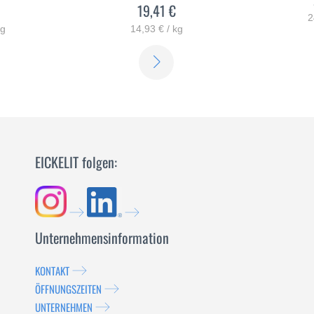
19,41 €
2
kg
14,93 € / kg
ERFAHREN
ERFAHREN
SIE
SIE
MEHR
MEHR
EICKELIT folgen:
Unternehmensinformation
KONTAKT
ÖFFNUNGSZEITEN
UNTERNEHMEN