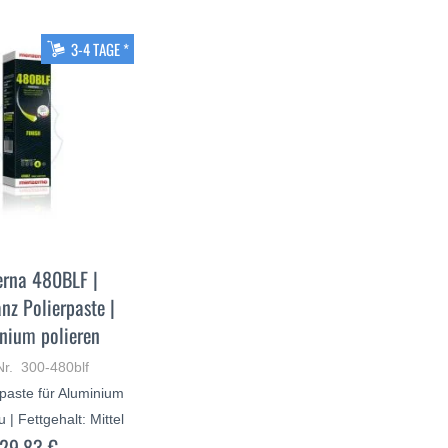
3-4 TAGE *
rna 480BLF |
nz Polierpaste |
nium polieren
Nr. 300-480blf
paste für Aluminium
 | Fettgehalt: Mittel
29,83 €