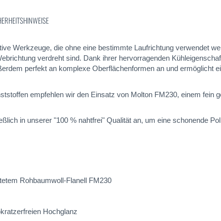
HERHEITSHINWEISE
ive Werkzeuge, die ohne eine bestimmte Laufrichtung verwendet werd
richtung verdreht sind. Dank ihrer hervorragenden Kühleigenschaft
ußerdem perfekt an komplexe Oberflächenformen an und ermöglicht ei
nststoffen empfehlen wir den Einsatz von Molton FM230, einem fein
ßlich in unserer "100 % nahtfrei" Qualität an, um eine schonende Po
faltetem Rohbaumwoll-Flanell FM230
okratzerfreien Hochglanz