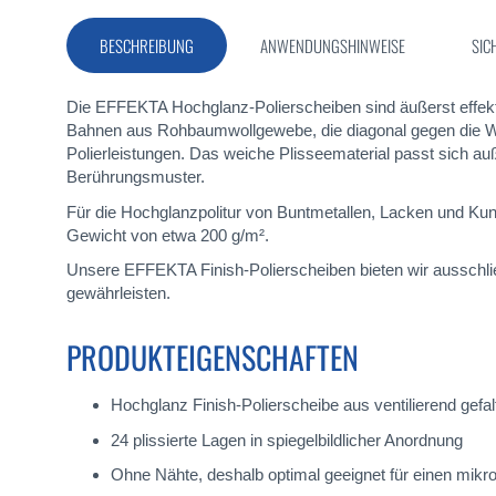
Bildergalerie
springen
BESCHREIBUNG
ANWENDUNGSHINWEISE
SIC
Die EFFEKTA Hochglanz-Polierscheiben sind äußerst effekt
Bahnen aus Rohbaumwollgewebe, die diagonal gegen die Web
Polierleistungen. Das weiche Plisseematerial passt sich a
Berührungsmuster.
Für die Hochglanzpolitur von Buntmetallen, Lacken und Ku
Gewicht von etwa 200 g/m².
Unsere EFFEKTA Finish-Polierscheiben bieten wir ausschlie
gewährleisten.
PRODUKTEIGENSCHAFTEN
Hochglanz Finish-Polierscheibe aus ventilierend ge
24 plissierte Lagen in spiegelbildlicher Anordnung
Ohne Nähte, deshalb optimal geeignet für einen mikr