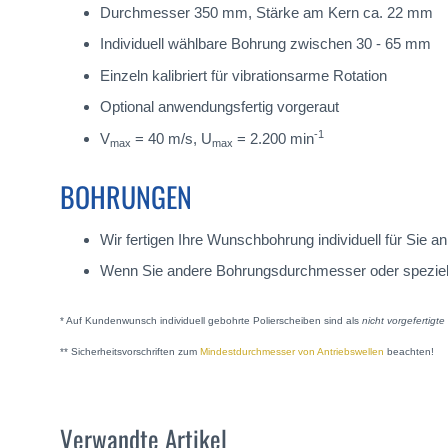
Durchmesser 350 mm, Stärke am Kern ca. 22 mm
Individuell wählbare Bohrung zwischen 30 - 65 mm
Einzeln kalibriert für vibrationsarme Rotation
Optional anwendungsfertig vorgeraut
-1
V
= 40 m/s, U
= 2.200 min
max
max
BOHRUNGEN
Wir fertigen Ihre Wunschbohrung individuell für Sie
Wenn Sie andere Bohrungsdurchmesser oder spezielle A
* Auf Kundenwunsch individuell gebohrte Polierscheiben sind als
nicht vorgefertigt
** Sicherheitsvorschriften zum
Mindestdurchmesser von Antriebswellen
beachten!
Verwandte Artikel