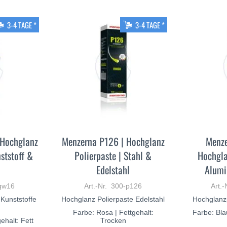
3-4 TAGE *
3-4 TAGE *
 Hochglanz
Menzerna P126 | Hochglanz
Menze
ststoff &
Polierpaste | Stahl &
Hochgla
Edelstahl
Alumi
-gw16
Art.-Nr. 300-p126
Art.-
 Kunststoffe
Hochglanz Polierpaste Edelstahl
Hochglanz
Farbe: Rosa | Fettgehalt:
Farbe: Blau
ehalt: Fett
Trocken