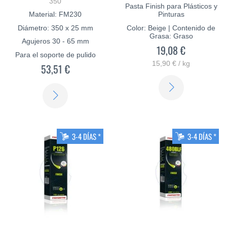
350
Pasta Finish para Plásticos y
Material: FM230
Pinturas
Diámetro: 350 x 25 mm
Color: Beige | Contenido de
Grasa: Graso
Agujeros 30 - 65 mm
19,08 €
Para el soporte de pulido
15,90 € / kg
53,51 €
SABER
SABER
MÁS
MÁS
3-4 DÍAS *
3-4 DÍAS *