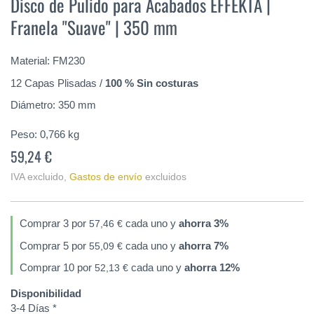
Disco de Pulido para Acabados EFFEKTA |
comienzo
Franela "Suave" | 350 mm
de
la
galería
Material: FM230
de
imágenes
12 Capas Plisadas /
100 % Sin costuras
Diámetro: 350 mm
Peso:
0,766
kg
59,24 €
IVA excluido
,
Gastos de envío
excluidos
Comprar 3 por
cada uno y
ahorra
3
%
57,46 €
Comprar 5 por
cada uno y
ahorra
7
%
55,09 €
Comprar 10 por
cada uno y
ahorra
12
%
52,13 €
Disponibilidad
3-4 Días *