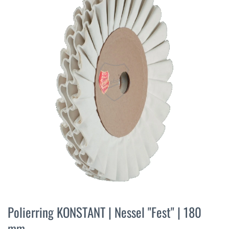
der
Bildergalerie
springen
Zum
Anfang
Polierring KONSTANT | Nessel "Fest" | 180
der
mm
Bildergalerie