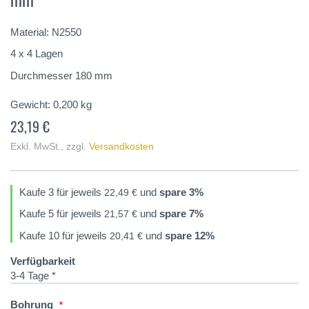
springen
Material: N2550
4 x 4 Lagen
Durchmesser 180 mm
Gewicht:
0,200
kg
23,19 €
Exkl. MwSt.
,
zzgl.
Versandkosten
Kaufe 3 für jeweils
und
spare
3
%
22,49 €
Kaufe 5 für jeweils
und
spare
7
%
21,57 €
Kaufe 10 für jeweils
und
spare
12
%
20,41 €
Verfügbarkeit
3-4 Tage *
Bohrung