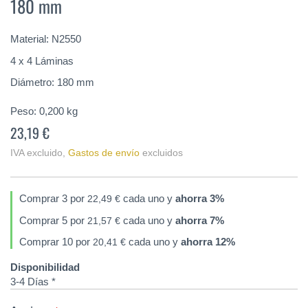
180 mm
de
la
galería
Material: N2550
de
imágenes
4 x 4 Láminas
Diámetro: 180 mm
Peso:
0,200
kg
23,19 €
IVA excluido
,
Gastos de envío
excluidos
Comprar 3 por
cada uno y
ahorra
3
%
22,49 €
Comprar 5 por
cada uno y
ahorra
7
%
21,57 €
Comprar 10 por
cada uno y
ahorra
12
%
20,41 €
Disponibilidad
3-4 Días *