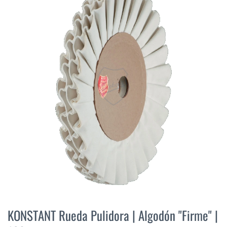
final
de
la
galería
de
imágenes
Saltar
al
KONSTANT Rueda Pulidora | Algodón "Firme" |
comienzo