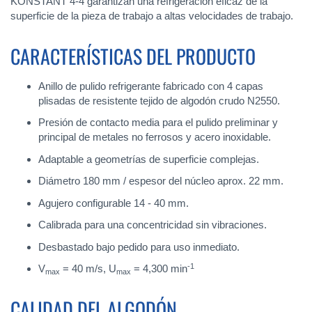
KONSTANT 4-4 garantizan una refrigeración eficaz de la
superficie de la pieza de trabajo a altas velocidades de trabajo.
CARACTERÍSTICAS DEL PRODUCTO
Anillo de pulido refrigerante fabricado con 4 capas
plisadas de resistente tejido de algodón crudo N2550.
Presión de contacto media para el pulido preliminar y
principal de metales no ferrosos y acero inoxidable.
Adaptable a geometrías de superficie complejas.
Diámetro 180 mm / espesor del núcleo aprox. 22 mm.
Agujero configurable 14 - 40 mm.
Calibrada para una concentricidad sin vibraciones.
Desbastado bajo pedido para uso inmediato.
-1
V
= 40 m/s, U
= 4,300 min
max
max
CALIDAD DEL ALGODÓN