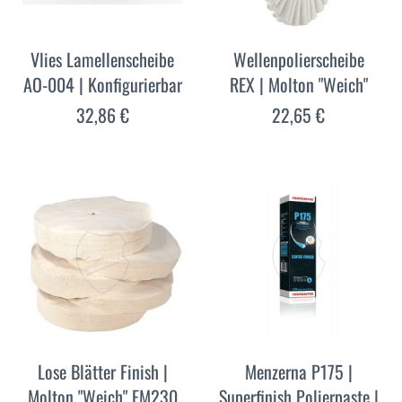
Vlies Lamellenscheibe
Wellenpolierscheibe
AO-004 | Konfigurierbar
REX | Molton "Weich"
32,86 €
22,65 €
Lose Blätter Finish |
Menzerna P175 |
Molton "Weich" FM230
Superfinish Polierpaste |