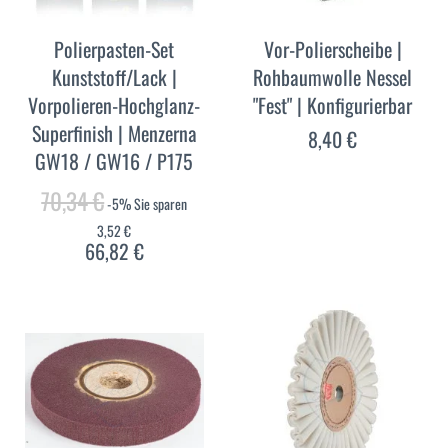
Polierpasten-Set
Vor-Polierscheibe |
Kunststoff/Lack |
Rohbaumwolle Nessel
Vorpolieren-Hochglanz-
"Fest" | Konfigurierbar
Superfinish | Menzerna
8,40 €
GW18 / GW16 / P175
70,34 €
-5%
Sie sparen
3,52 €
66,82 €