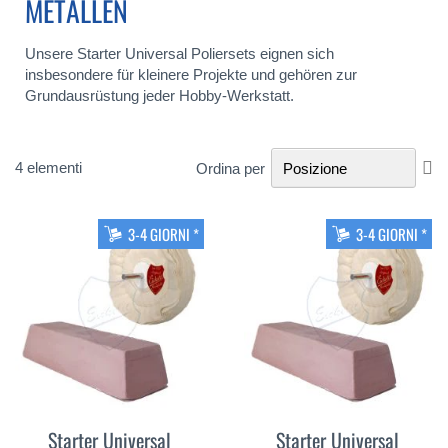
METALLEN
Unsere Starter Universal Poliersets eignen sich
insbesondere für kleinere Projekte und gehören zur
Grundausrüstung jeder Hobby-Werkstatt.
Im
4
elementi
Ordina per
la
di
de
3-4 GIORNI *
3-4 GIORNI *
Starter Universal
Starter Universal