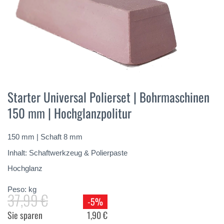
Vai
all'inizio
Starter Universal Polierset | Bohrmaschinen
della
150 mm | Hochglanzpolitur
galleria
di
immagini
150 mm | Schaft 8 mm
Inhalt: Schaftwerkzeug & Polierpaste
Hochglanz
Peso:
kg
37,99 €
-5%
Sie sparen
1,90 €